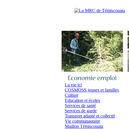
Accueil
|
N
La vie ici
COSMOSS jeunes et familles
Culture
Education et écoles
Services de santé
Services de garde
Transport adapté et collectif
Vie communautaire
Maillon Témiscouata