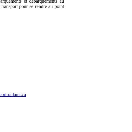
mbarquements et débarquements au
 transport pour se rendre au point
portroulami.ca