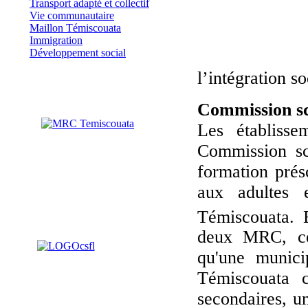
Transport adapté et collectif
Vie communautaire
Maillon Témiscouata
Immigration
Développement social
l’intégration s
Commission sc
Les établisse
Commission sc
formation présc
aux adultes 
Témiscouata. 
deux MRC, ce
qu'une munic
Témiscouata c
secondaires, u