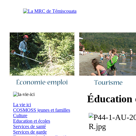
Accueil
|
Nous joindre
|
Quoi de neuf 
Éducation e
La vie ici
COSMOSS jeunes et familles
Culture
Education et écoles
Services de santé
Services de garde