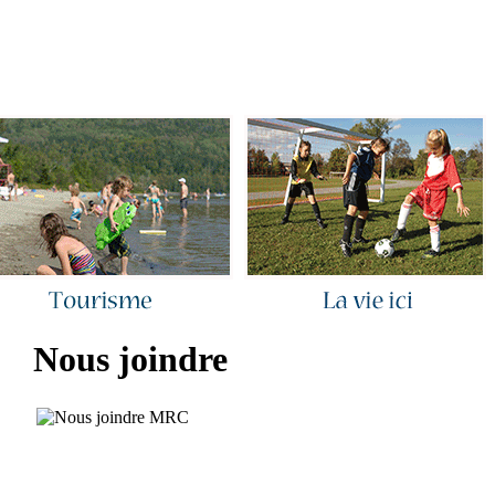
ous joindre
|
Quoi de neuf ?
|
Rechercher
|
Plan du site
Nous joindre