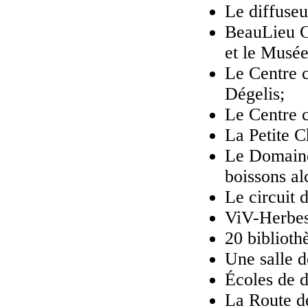
Le diffuseu
BeauLieu C
et le Musé
Le Centre 
Dégelis;
Le Centre 
La Petite C
Le Domaine 
boissons al
Le circuit 
ViV-Herbes,
20 biblioth
Une salle 
Écoles de d
La Route de