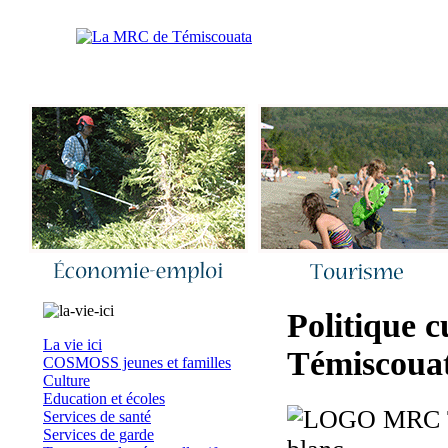
Accueil
|
Nous joindre
|
Quoi de neuf 
Politique 
La vie ici
Témiscoua
COSMOSS jeunes et familles
Culture
Education et écoles
Services de santé
Services de garde