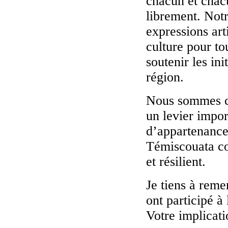
chacun et chac
librement. Notr
expressions arti
culture pour to
soutenir les in
région.
Nous sommes co
un levier impor
d’appartenance,
Témiscouata com
et résilient.
Je tiens à reme
ont participé à
Votre implicati