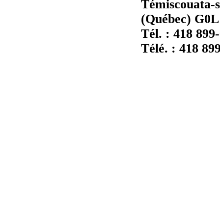
Témiscouata-s
(Québec) G0L
Tél. : 418 899
Télé. : 418 89