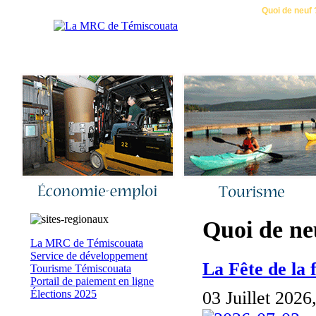
Accueil
|
Nous joindre
|
Quoi de neuf 
Quoi de ne
La MRC de Témiscouata
Service de développement
La Fête de la 
Tourisme Témiscouata
Portail de paiement en ligne
03 Juillet 2026
Élections 2025