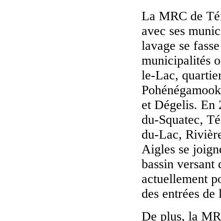
La MRC de Témi
avec ses munici
lavage se fasse
municipalités o
le-Lac, quartie
Pohénégamook. 
et Dégelis. En 
du-Squatec, Té
du-Lac, Rivièr
Aigles se joign
bassin versant
actuellement po
des entrées de
De plus, la MR