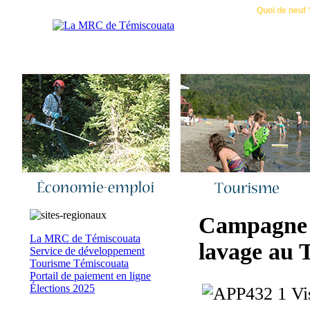
Accueil
|
Nous joindre
|
Quoi de neuf 
Campagne de
La MRC de Témiscouata
lavage au 
Service de développement
Tourisme Témiscouata
Portail de paiement en ligne
Élections 2025