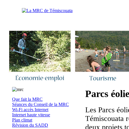
Accueil
|
Nous joindre
|
Quoi de neuf 
Parcs éoli
Que fait la MRC
Séances du Conseil de la MRC
Les Par
cs éol
Wi-Fi accès Internet
Internet haute vitesse
Témiscouata r
Plan climat
Révision du SADD
deux projets t