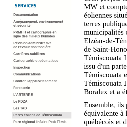
MW et compte
éoliennes situ
Documentation
terres publiqu
Aménagement, environnement
et sécurité
municipalités 
PRMHH et cartographie en
ligne des milieux humides
Elzéar-de-Tém
Révision administrative
de Saint-Hono
de l'évaluation foncière
Carrières-sablières
Témiscouata I
Cartographie et géomatique
issu d'un part
Inspection
Témiscouata e
Communications
Témiscouata II
Contrer l’appauvrissement
Foresterie
Boralex et a é
L'ARTERRE
Le PDZA
Ensemble, ils 
Les TAD
équivalente à 
Parcs éoliens de Témiscouata
québécois et d
Parc régional linéaire Petit Témis