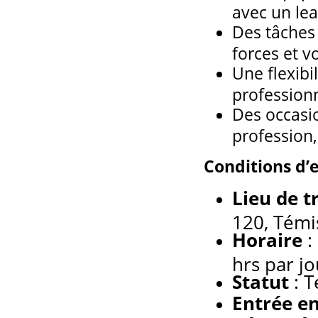
avec un lea
Des tâches
forces et v
Une flexibi
profession
Des occasio
profession,
Conditions d’
Lieu de t
120, Témi
Horaire
:
hrs par jo
Statut
: T
Entrée en