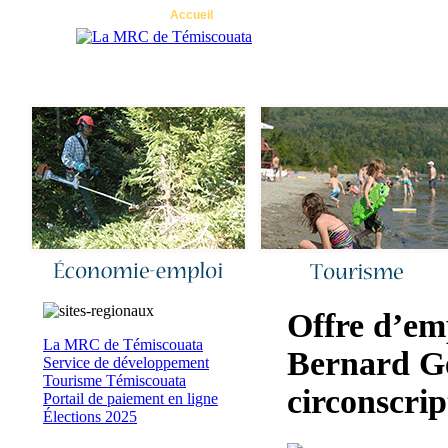
Accueil
|
Nous joindre
|
Quoi de neuf 
Offre d’em
La MRC de Témiscouata
Bernard Gé
Service de développement
Tourisme Témiscouata
circonscrip
Portail de paiement en ligne
Élections 2025