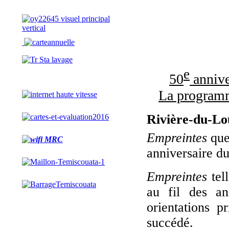
e
50
annive
La programm
Rivière-du-Lou
Empreintes
que
anniversaire d
Empreintes
tell
au fil des an
orientations p
succédé.