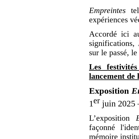
Empreintes
tel
expériences véc
Accordé ici au
significations,
sur le passé, le
Les festivit
lancement de 
Exposition
E
er
1
juin 2025 
L’exposition
façonné l'ide
mémoire institu