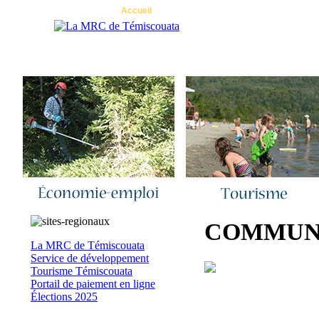
Accueil
|
Nous joindre
|
Quoi de neuf 
COMMUNI
La MRC de Témiscouata
Service de développement
Tourisme Témiscouata
Portail de paiement en ligne
Élections 2025