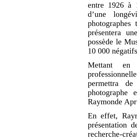
entre 1926 à 1
d’une longév
photographes 
présentera un
possède le Mus
10 000 négatif
Mettant en 
professionnel
permettra de
photographe 
Raymonde Apr
En effet, Ray
présentation d
recherche-créa