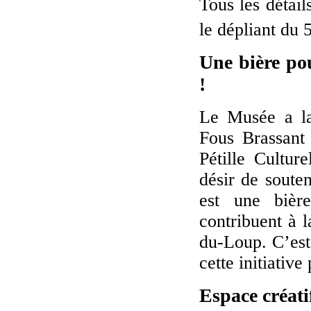
Tous les détail
le dépliant du 
Une bière po
!
Le Musée a la
Fous Brassant
Pétille Cultur
désir de souten
est une bière
contribuent à l
du-Loup. C’est
cette initiativ
Espace créat